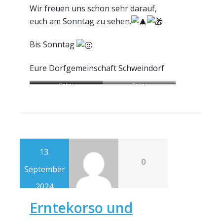
Wir
freuen uns schon sehr darauf,
euch am Sonntag zu sehen.
Bis Sonntag
Eure Dorfgemeinschaft Schweindorf
Foto:
Foto:
Foto:
Dorfgemeinschaft
Dorfgemeinschaft
Dorfgemeinschaft
Schweindorf
Schweindorf
Schweindorf
13.
0
September
2024
Erntekorso und