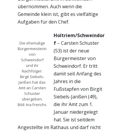
übernommen. Auch wenn die
Gemeinde klein ist, gibt es vielfältige
Aufgaben für den Chef.
Holtriem/Schweindor
f
– Carsten Schuster
Die ehemalige
Bürgermeisterin
(53) ist der neue
von
Bürgermeister von
Schweindorf
Schweindorf. Er tritt
und ihr
Nachfolger:
damit seit Anfang des
Birgit Siebels-
Jahres in die
Janßen hat das
Amt an Carsten
Fußstapfen von Birgit
Schuster
Siebels-Janßen (49),
übergeben.
die ihr Amt zum 1.
Bild: Ina Frerichs
Januar niedergelegt
hat. Sie ist seitdem
Angestellte im Rathaus und darf nicht